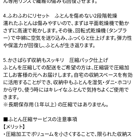
ん専用リンスで繊維の傷みも回復させます。
4.ふわふわにリセット ふとんを傷めない2段階乾燥
濡れたふとんは傷みやすいので、まずは平面乾燥機で動か
さずに高速で乾かします。その後、回転式乾燥機（タンブラ
ー）で中綿に空気を送り込み、ふっくらと仕上げます。弾力性
や保温力が回復し、ふとんが生き返ります。
5.かさばらず収納もスッキリ 圧縮パック仕上げ
ふとんを圧縮しての配送をご希望の方は、圧縮袋で圧縮加
工しお客様の元へお届けします。自宅の収納スペースを有効
に活用することができ、収納中もふとんを湿気・ダニ・ホコリ
から守り、使う時にはキレイなふとんで気持ちよくご使用で
きます。
※長期保存用（1年以上）の圧縮ではありません。
■ふとん圧縮サービスの注意事項
【メリット】
・圧縮加工でボリュームを小さくすることで、限られた収納ス