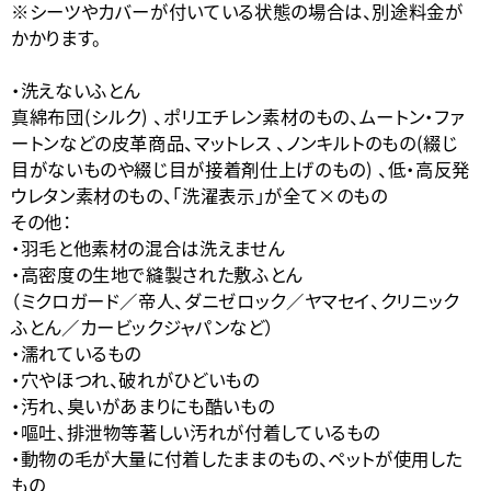
※シーツやカバーが付いている状態の場合は、別途料金が
かかります。
・洗えないふとん
真綿布団(シルク) 、ポリエチレン素材のもの、ムートン・ファ
ートンなどの皮革商品、マットレス 、ノンキルトのもの(綴じ
目がないものや綴じ目が接着剤仕上げのもの) 、低・高反発
ウレタン素材のもの、「洗濯表示」が全て×のもの
その他：
・羽毛と他素材の混合は洗えません
・高密度の生地で縫製された敷ふとん
（ミクロガード／帝人、ダニゼロック／ヤマセイ、クリニック
ふとん／カービックジャパンなど）
・濡れているもの
・穴やほつれ、破れがひどいもの
・汚れ、臭いがあまりにも酷いもの
・嘔吐、排泄物等著しい汚れが付着しているもの
・動物の毛が大量に付着したままのもの、ペットが使用した
もの