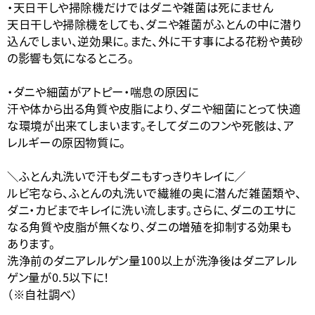
・天日干しや掃除機だけではダニや雑菌は死にません
天日干しや掃除機をしても、ダニや雑菌がふとんの中に潜り
込んでしまい、逆効果に。また、外に干す事による花粉や黄砂
の影響も気になるところ。
・ダニや細菌がアトピー・喘息の原因に
汗や体から出る角質や皮脂により、ダニや細菌にとって快適
な環境が出来てしまいます。そしてダニのフンや死骸は、ア
レルギーの原因物質に。
＼ふとん丸洗いで汗もダニもすっきりキレイに／
ルビ宅なら、ふとんの丸洗いで繊維の奥に潜んだ雑菌類や、
ダニ・カビまでキレイに洗い流します。さらに、ダニのエサに
なる角質や皮脂が無くなり、ダニの増殖を抑制する効果も
あります。
洗浄前のダニアレルゲン量100以上が洗浄後はダニアレル
ゲン量が0.5以下に！
（※自社調べ）