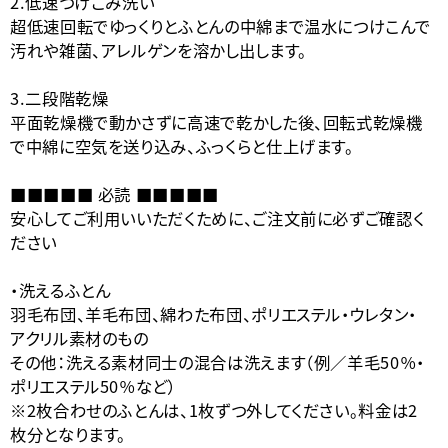
2.低速つけこみ洗い
超低速回転でゆっくりとふとんの中綿まで温水につけこんで
汚れや雑菌、アレルゲンを溶かし出します。
3.二段階乾燥
平面乾燥機で動かさずに高速で乾かした後、回転式乾燥機
で中綿に空気を送り込み、ふっくらと仕上げます。
■■■■■ 必読 ■■■■■
安心してご利用いいただくために、ご注文前に必ずご確認く
ださい
・洗えるふとん
羽毛布団、羊毛布団、綿わた布団、ポリエステル・ウレタン・
アクリル素材のもの
その他：洗える素材同士の混合は洗えます（例／羊毛50％・
ポリエステル50％など）
※2枚合わせのふとんは、1枚ずつ外してください。料金は2
枚分となります。